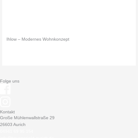
Ihlow
Ihlow
Schreibe einen Kommentar
/
In Planung
/ Von
Julia Eden
Ihlow – Modernes Wohnkonzept
Read More »
Folge uns
Kontakt
Große Mühlenwallstraße 29
26603 Aurich
04941 69 95 154