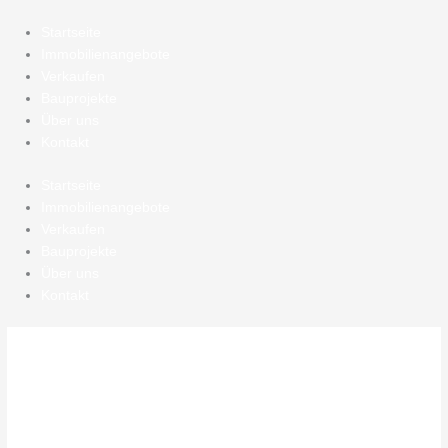
Zum
Inhalt
Startseite
springen
Immobilienangebote
Verkaufen
Bauprojekte
Über uns
Kontakt
Startseite
Immobilienangebote
Verkaufen
Bauprojekte
Über uns
Kontakt
In Planung