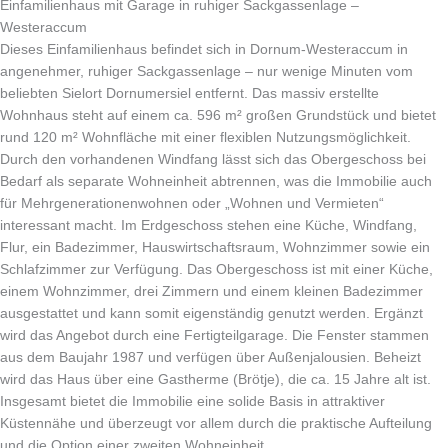
Einfamilienhaus mit Garage in ruhiger Sackgassenlage –
Westeraccum
Dieses Einfamilienhaus befindet sich in Dornum-Westeraccum in
angenehmer, ruhiger Sackgassenlage – nur wenige Minuten vom
beliebten Sielort Dornumersiel entfernt. Das massiv erstellte
Wohnhaus steht auf einem ca. 596 m² großen Grundstück und bietet
rund 120 m² Wohnfläche mit einer flexiblen Nutzungsmöglichkeit.
Durch den vorhandenen Windfang lässt sich das Obergeschoss bei
Bedarf als separate Wohneinheit abtrennen, was die Immobilie auch
für Mehrgenerationenwohnen oder „Wohnen und Vermieten“
interessant macht. Im Erdgeschoss stehen eine Küche, Windfang,
Flur, ein Badezimmer, Hauswirtschaftsraum, Wohnzimmer sowie ein
Schlafzimmer zur Verfügung. Das Obergeschoss ist mit einer Küche,
einem Wohnzimmer, drei Zimmern und einem kleinen Badezimmer
ausgestattet und kann somit eigenständig genutzt werden. Ergänzt
wird das Angebot durch eine Fertigteilgarage. Die Fenster stammen
aus dem Baujahr 1987 und verfügen über Außenjalousien. Beheizt
wird das Haus über eine Gastherme (Brötje), die ca. 15 Jahre alt ist.
Insgesamt bietet die Immobilie eine solide Basis in attraktiver
Küstennähe und überzeugt vor allem durch die praktische Aufteilung
und die Option einer zweiten Wohneinheit.