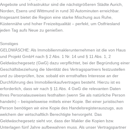
Angebote und Infrastruktur sind die nächstgrößeren Städte Aurich,
Norden, Esens und Wittmund in rund 30 Autominuten erreichbar.
Insgesamt bietet die Region eine starke Mischung aus Ruhe,
Küstennähe und hoher Freizeitqualität – perfekt, um Ostfriesland
jeden Tag aufs Neue zu genießen.
Sonstiges
GELDWÄSCHE: Als Immobilienmaklerunternehmen ist die von Haus
und Projekt GmbH nach § 2 Abs. 1 Nr. 14 und § 11 Abs. 1, 2
Geldwäschegesetz (GwG) dazu verpflichtet, bei der Begründung einer
Geschäftsbeziehung die Identität des Vertragspartners festzustellen
und zu überprüfen, bzw. sobald ein ernsthaftes Interesse an der
Durchführung des Immobilienkaufvertrages besteht. Hierzu ist es
erforderlich, dass wir nach § 11 Abs. 4 GwG die relevanten Daten
Ihres Personalausweises festhalten (wenn Sie als natürliche Person
handeln) – beispielsweise mittels einer Kopie. Bei einer juristischen
Person benötigen wir eine Kopie des Handelsregisterauszugs, aus
welchem der wirtschaftlich Berechtigte hervorgeht. Das
Geldwäschegesetz sieht vor, dass der Makler die Kopien bzw.
Unterlagen fünf Jahre aufbewahren muss. Als unser Vertragspartner